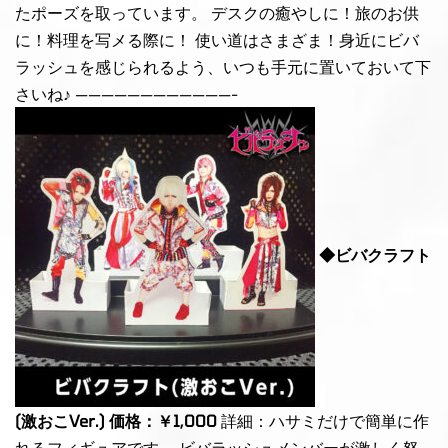
たポーズを取っています。 デスクの癒やしに！旅のお供
に！料理を写メる際に！ 使い道はさまざま！身近にビバ
ラッシュを感じられるよう、いつも手元に置いておいて下
さいね♪ ————————————-
◆ビバクラフト
(激おこVer.) 価格：￥1,000
詳細：ハサミだけで簡単に作
れるフィギュアです。 ビバラッシュメンバーが激しく怒