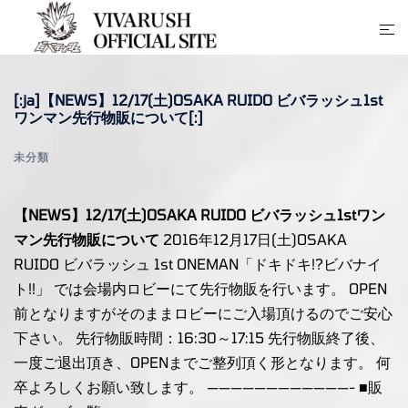
コ
ト
ン
グ
テ
ル
ン
[:ja]【NEWS】12/17(土)OSAKA RUIDO ビバラッシュ1st
メ
ツ
ワンマン先行物販について[:]
ニ
へ
ュ
ス
未分類
ー
キ
ッ
【NEWS】12/17(土)OSAKA RUIDO ビバラッシュ1stワン
プ
マン先行物販について
2016年12月17日(土)OSAKA
RUIDO ビバラッシュ 1st ONEMAN「ドキドキ!?ビバナイ
ト!!」 では会場内ロビーにて先行物販を行います。 OPEN
前となりますがそのままロビーにご入場頂けるのでご安心
下さい。 先行物販時間：16:30～17:15 先行物販終了後、
一度ご退出頂き、OPENまでご整列頂く形となります。 何
卒よろしくお願い致します。 ————————————- ■販