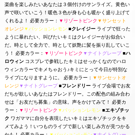
楽曲を楽しみたいあなたは３個付けのサンライズ。黄色い
声で咲いていこう！暖色３色が身も心も暖かく盛り上げて
くれるよ！ 必要カラー：
▼リゾートピンク
▼サンセット
オレンジ
▼パッションレモン
■クレイジー
ライブで狂った
ように暴れたい、叫びたいキミはクレイジーがお似合い
だ。時として全力で、時として妖艶に髪を振り乱していこ
う！ 必要カラー：
▼リゾートピンク
▼ナイトグレープ
■ハ
ロウィン
コスプレで参戦したキミはせっかくなのでハロ
ウィンカラーでキメちゃおう♪キミにとって今日が特別な
ライブになりますように。 必要カラー：
▼サンセットオ
レンジ
▼ナイトグレープ
■フレンドリー
ライブ会場でお友
だちが欲しいあなたはフレンドリー。この配色の組み合わ
せは「お友だち募集」の意味。声をかけてみて！ 必要カ
ラー：
▼リゾートピンク
▼パッションレモン
■エキゾチッ
ク
ワガママに自分を表現したいキミはエキゾチックをキ
メてみよう！いつものライブで新しい楽しみ方が見つかる
かも！ 必要カラー：
▼パッションレモン
▼ナイトグレー