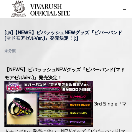
コ
ト
ン
グ
テ
ル
ン
[:ja]【NEWS】ビバラッシュNEWグッズ『ビバーバンド
メ
ツ
(マドモアゼルVer.)』発売決定！[:]
ニ
へ
ュ
ス
未分類
ー
キ
ッ
【NEWS】ビバラッシュNEWグッズ『ビバーバンド(マド
プ
モアゼルVer.)』発売決定！
3rd Single『マ
ドモアゼル』発売に伴い、NEWグッズ『ビバーバンド(マ