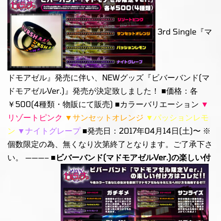
3rd Single『マ
ドモアゼル』発売に伴い、NEWグッズ『ビバーバンド(マ
ドモアゼルVer.)』発売が決定致しました！ ■価格：各
￥500(4種類・物販にて販売) ■カラーバリエーション
▼
リゾートピンク
▼サンセットオレンジ
▼パッションレモ
ン
▼ナイトグレープ
■発売日：2017年04月14日(土)〜 ※
個数限定の為、無くなり次第終了となります。ご了承下さ
い。 ———–
■ビバーバンド(マドモアゼルVer.)の楽しい付