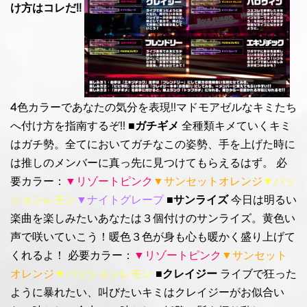
け方はコレだ!!
4色カラーであなたの気分を表現!!マドモアゼルなキミたち
へ付け方を指南するぞ!!
■ガチギメ
全種類キメていくキミ
はガチ勢。全てにおいてガチなこの姿勢、手を上げた時に
は推しのメンバーに真っ先に見つけてもらえるはず。 必
要カラー：
▼リゾートピンク
▼サンセットオレンジ
▼パッ
ションレモン
▼ナイトグレープ
■サンライズ
今日は明るい
楽曲を楽しみたいあなたは３個付けのサンライズ。黄色い
声で咲いていこう！暖色３色が身も心も暖かく盛り上げて
くれるよ！ 必要カラー：
▼リゾートピンク
▼サンセット
オレンジ
▼パッションレモン
■クレイジー
ライブで狂った
ように暴れたい、叫びたいキミはクレイジーがお似合い