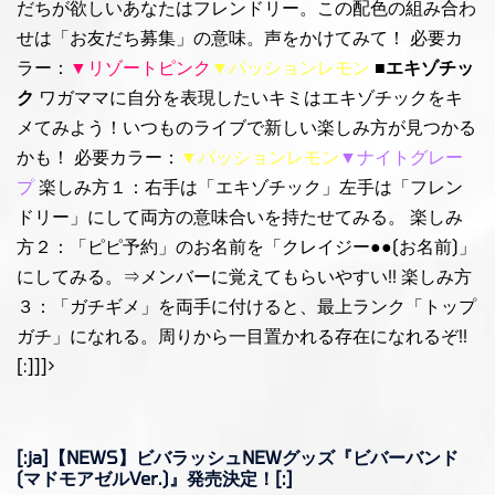
だちが欲しいあなたはフレンドリー。この配色の組み合わ
せは「お友だち募集」の意味。声をかけてみて！ 必要カ
ラー：
▼リゾートピンク
▼パッションレモン
■エキゾチッ
ク
ワガママに自分を表現したいキミはエキゾチックをキ
メてみよう！いつものライブで新しい楽しみ方が見つかる
かも！ 必要カラー：
▼パッションレモン
▼ナイトグレー
プ
楽しみ方１：右手は「エキゾチック」左手は「フレン
ドリー」にして両方の意味合いを持たせてみる。 楽しみ
方２：「ピピ予約」のお名前を「クレイジー●●(お名前)」
にしてみる。⇒メンバーに覚えてもらいやすい!! 楽しみ方
３：「ガチギメ」を両手に付けると、最上ランク「トップ
ガチ」になれる。周りから一目置かれる存在になれるぞ!!
[:]]]>
[:ja]【NEWS】ビバラッシュNEWグッズ『ビバーバンド
(マドモアゼルVer.)』発売決定！[:]