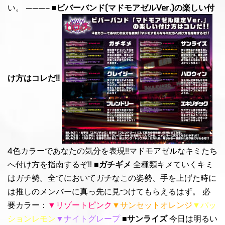
い。 ———–
■ビバーバンド(マドモアゼルVer.)の楽しい付
け方はコレだ!!
4色カラーであなたの気分を表現!!マドモアゼルなキミたち
へ付け方を指南するぞ!!
■ガチギメ
全種類キメていくキミ
はガチ勢。全てにおいてガチなこの姿勢、手を上げた時に
は推しのメンバーに真っ先に見つけてもらえるはず。 必
要カラー：
▼リゾートピンク
▼サンセットオレンジ
▼パッ
ションレモン
▼ナイトグレープ
■サンライズ
今日は明るい