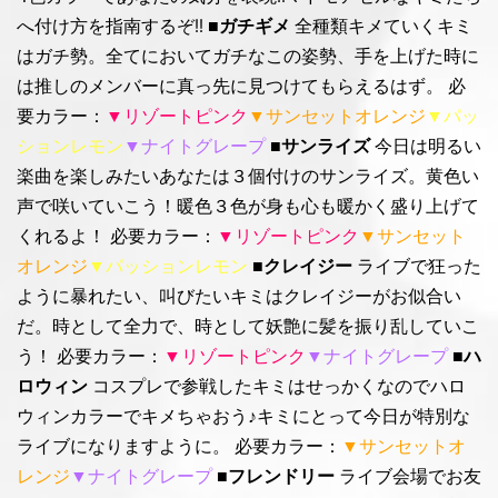
へ付け方を指南するぞ!!
■ガチギメ
全種類キメていくキミ
はガチ勢。全てにおいてガチなこの姿勢、手を上げた時に
は推しのメンバーに真っ先に見つけてもらえるはず。 必
要カラー：
▼リゾートピンク
▼サンセットオレンジ
▼パッ
ションレモン
▼ナイトグレープ
■サンライズ
今日は明るい
楽曲を楽しみたいあなたは３個付けのサンライズ。黄色い
声で咲いていこう！暖色３色が身も心も暖かく盛り上げて
くれるよ！ 必要カラー：
▼リゾートピンク
▼サンセット
オレンジ
▼パッションレモン
■クレイジー
ライブで狂った
ように暴れたい、叫びたいキミはクレイジーがお似合い
だ。時として全力で、時として妖艶に髪を振り乱していこ
う！ 必要カラー：
▼リゾートピンク
▼ナイトグレープ
■ハ
ロウィン
コスプレで参戦したキミはせっかくなのでハロ
ウィンカラーでキメちゃおう♪キミにとって今日が特別な
ライブになりますように。 必要カラー：
▼サンセットオ
レンジ
▼ナイトグレープ
■フレンドリー
ライブ会場でお友