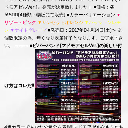
ドモアゼルVer.)』発売が決定致しました！ ■価格：各
￥500(4種類・物販にて販売) ■カラーバリエーション
▼
リゾートピンク
▼サンセットオレンジ
▼パッションレモ
ン
▼ナイトグレープ
■発売日：2017年04月14日(土)〜 ※
個数限定の為、無くなり次第終了となります。ご了承下さ
い。 ———–
■ビバーバンド(マドモアゼルVer.)の楽しい付
け方はコレだ!!
4色カラーであなたの気分を表現!!マドモアゼルなキミたち