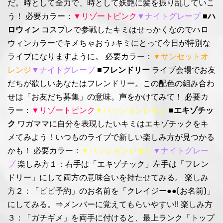
だ。時として全力で、時として妖艶に髪を振り乱していこ
う！ 必要カラー：
▼リゾートピンク
▼ナイトグレープ
■ハ
ロウィン
コスプレで参戦したキミはせっかくなのでハロ
ウィンカラーでキメちゃおう♪キミにとって今日が特別な
ライブになりますように。 必要カラー：
▼サンセットオ
レンジ
▼ナイトグレープ
■フレンドリー
ライブ会場でお友
だちが欲しいあなたはフレンドリー。この配色の組み合わ
せは「お友だち募集」の意味。声をかけてみて！ 必要カ
ラー：
▼リゾートピンク
▼パッションレモン
■エキゾチッ
ク
ワガママに自分を表現したいキミはエキゾチックをキ
メてみよう！いつものライブで新しい楽しみ方が見つかる
かも！ 必要カラー：
▼パッションレモン
▼ナイトグレー
プ
楽しみ方１：右手は「エキゾチック」左手は「フレン
ドリー」にして両方の意味合いを持たせてみる。 楽しみ
方２：「ピピ予約」のお名前を「クレイジー●●(お名前)」
にしてみる。⇒メンバーに覚えてもらいやすい!! 楽しみ方
３：「ガチギメ」を両手に付けると、最上ランク「トップ