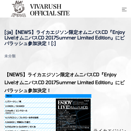
コ
ト
ン
グ
テ
ル
ン
[:ja]【NEWS】ライカエジソン限定オムニバスCD『Enjoy
メ
ツ
Live!オムニバスCD 2017Summer Limited Edition』にビ
ニ
へ
バラッシュ参加決定！[:]
ュ
ス
ー
未分類
キ
ッ
【NEWS】ライカエジソン限定オムニバスCD『Enjoy
プ
Live!オムニバスCD 2017Summer Limited Edition』にビ
バラッシュ参加決定！
ライカエジソン