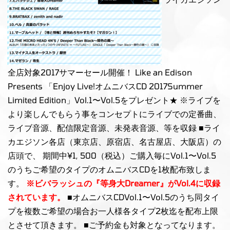
全店対象2017サマーセール開催！ Like an Edison
Presents 「Enjoy Live!オムニバスCD 2017Summer
Limited Edition」Vol.1〜Vol.5をプレゼント★ ※ライブを
より楽しんでもらう事をコンセプトにライブでの定番曲、
ライブ音源、配信限定音源、未発表音源、等を収録 ■ライ
カエジソン各店（東京店、原宿店、名古屋店、大阪店）の
店頭で、 期間中¥1, 500（税込）ご購入毎にVol.1〜Vol.5
のうちご希望のタイプのオムニバスCDを1枚配布致しま
す。
※ビバラッシュの『等身大Dreamer』がVol.4に収録
されています。
■オムニバスCDVol.1〜Vol.5のうち同タイ
プを複数ご希望の場合お一人様各タイプ2枚迄を配布上限
とさせて頂きます。 ■ご予約金も対象となってなります。