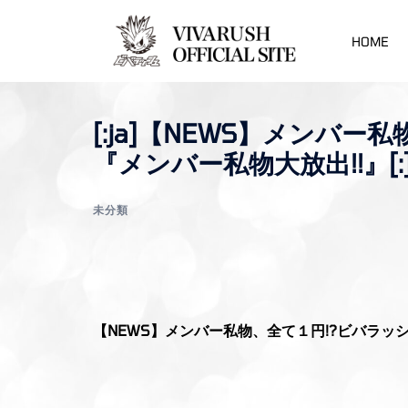
コ
ン
HOME
テ
ン
ツ
[:ja]【NEWS】メン
へ
『メンバー私物大放出!!』[:
ス
キ
ッ
未分類
プ
【NEWS】メンバー私物、全て１円!?ビバラッ