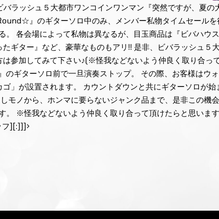
 ビバラッシュ５大都市ワンコインワンマン『突然ですが、夏
-Go!!-Round☆』のギターソロ中のみ、メンバー私物タイムセー
る。 各会場によって私物は異なるが、目玉商品は『ビバハウ
たギター』など、豪華なものもアリ!! 是非、ビバラッシュ５
は参加してみて下さい♪(※怪我などないよう仲良く取り合って
!!-Round☆』のギターソロ前で一旦演奏ストップ。 その際、お客
ゴ」が設置されます。 カウントダウンと共にギターソロが始ま
出しモノから、ホンマに要らないジャンク品まで、是非この機会に
す。 ※怪我などないよう仲良く取り合って頂けたらと思います
:]]]>