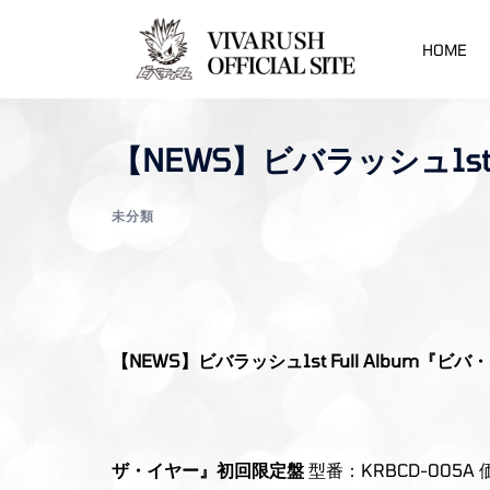
コ
ン
HOME
テ
ン
ツ
【NEWS】ビバラッシュ1st
へ
ス
未分類
キ
ッ
プ
【NEWS】ビバラッシュ1st Full Album『
ザ・イヤー』初回限定盤
型番：KRBCD-005A 