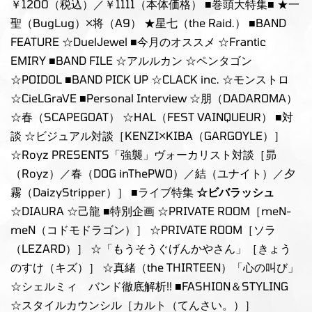
￥1200（税込）／￥1111（本体価格） ■巻頭大特集■ ★一
聖（BugLug）×将（A9） ★星七（the Raid.） ■BAND
FEATURE ☆DuelJewel ■今月のオススメ ☆Frantic
EMIRY ■BAND FILE ☆アルルカン ☆ペンタゴン
☆POIDOL ■BAND PICK UP ☆CLACK inc. ☆モンストロ
☆CieLGraVE ■Personal Interview ☆朋（DADAROMA）
☆春（SCAPEGOAT） ☆HAL（FEST VAINQUEUR） ■対
談 ☆ビジュアル対談［KENZI×KIBA（GARGOYLE）］
☆Royz PRESENTS「強襲」ヴォーカリスト対談［昴
（Royz）／春（DOG inThePWO）／結（ユナイト）／夕
霧（DaizyStripper）］ ■ライブ特集
☆ビバラッシュ
☆DIAURA ☆己龍 ■特別企画 ☆PRIVATE ROOM［meN-
meN（コドモドラゴン）］ ☆PRIVATE ROOM［ソラ
（LEZARD）］ ☆「もうそうぐげんかやさん」［きょう
のすけ（キズ）］ ☆真緒（the THIRTEEN）「心の叫び」
☆シェルミィ バンド徹底解析!! ■FASHION＆STYLING
☆スタイルカウンシル［カルト（てんさい。）］