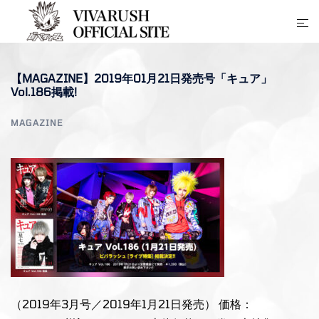
コ
ト
ン
グ
テ
ル
ン
【MAGAZINE】2019年01月21日発売号「キュア」
メ
ツ
Vol.186掲載!
ニ
へ
ュ
ス
MAGAZINE
ー
キ
ッ
プ
（2019年3月号／2019年1月21日発売） 価格：