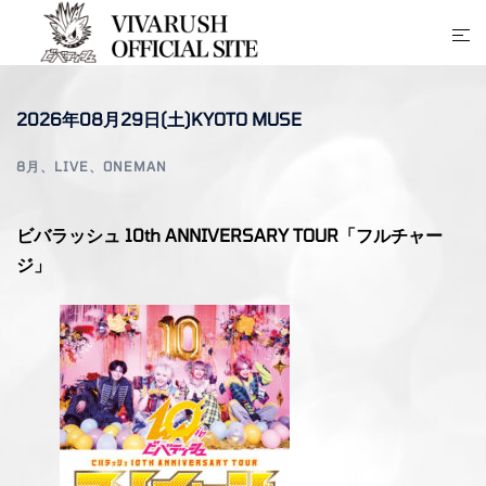
コ
ト
ン
グ
テ
ル
ン
2026年08月29日(土)KYOTO MUSE
メ
ツ
ニ
へ
8月
、
LIVE
、
ONEMAN
ュ
ス
ー
キ
ビバラッシュ 10th ANNIVERSARY TOUR「フルチャー
ッ
ジ」
プ