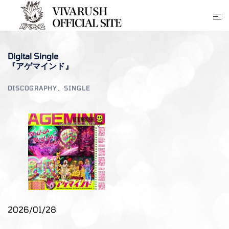
コ
ト
ン
グ
テ
ル
ン
Digital Single
メ
ツ
『アゲマインド』
ニ
へ
ュ
ス
DISCOGRAPHY
、
SINGLE
ー
キ
ッ
プ
2026/01/28