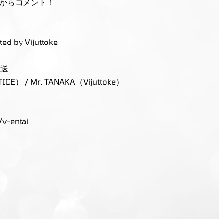
on」からコメント！
y Vijuttoke
放送
） / Mr. TANAKA（Vijuttoke）
！
/v-entai