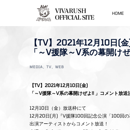
コ
ン
HOME
テ
ン
ツ
【TV】2021年12月10日(金
へ
「～V援隊～V系の幕開けぜ
ス
キ
ッ
MEDIA
、
TV
、
WEB
プ
【TV】2021年12月10日(金)
「～V援隊～V系の幕開けぜよ!! 」コメント放送
12月10日（金）放送枠にて
12月20日(月)『V援隊100回記念公演「100回の幕開け
出演アーティストからコメント放送！