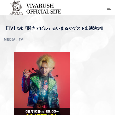
コ
ト
ン
グ
テ
ル
ン
【TV】tvk「関内デビル」るいまるがゲスト出演決定!!
メ
ツ
ニ
へ
MEDIA
、
TV
ュ
ス
ー
キ
ッ
プ